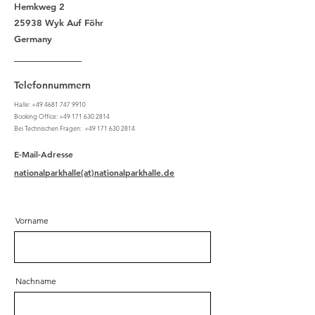
Hemkweg 2
25938 Wyk Auf Föhr
Germany
Telefonnummern
Halle:
+49 4681 747 9910
Booking Office:
+49 171 630 2814
Bei Technischen Fragen:
+49 171 630 2814
E-Mail-Adresse
nationalparkhalle(at)nationalparkhalle.de
Vorname
Nachname